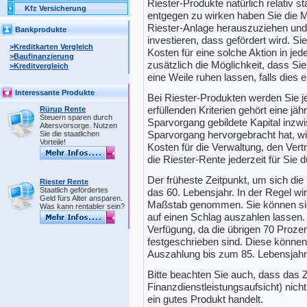
Riester-Produkte natürlich relativ st
Kfz Versicherung
entgegen zu wirken haben Sie die Mög
Riester-Anlage herauszuziehen und 
Bankprodukte
investieren, dass gefördert wird. Si
>Kreditkarten Vergleich
Kosten für eine solche Aktion in je
>Baufinanzierung
zusätzlich die Möglichkeit, dass Si
>Kreditvergleich
eine Weile ruhen lassen, falls dies er
Interessante Produkte
Bei Riester-Produkten werden Sie je
erfüllenden Kriterien gehört eine jä
Rürup Rente
Steuern sparen durch
Sparvorgang gebildete Kapital inzwi
Altersvorsorge. Nutzen
Sparvorgang hervorgebracht hat, wie
Sie die staatlichen
Vorteile!
Kosten für die Verwaltung, den Vertr
die Riester-Rente jederzeit für Sie d
Der früheste Zeitpunkt, um sich die
Riester Rente
Staatlich gefördertes
das 60. Lebensjahr. In der Regel wir
Geld fürs Alter ansparen.
Maßstab genommen. Sie können sic
Was kann rentabler sein?
auf einen Schlag auszahlen lassen.
Verfügung, da die übrigen 70 Prozen
festgeschrieben sind. Diese können
Auszahlung bis zum 85. Lebensjahr,
Bitte beachten Sie auch, dass das Ze
Finanzdienstleistungsaufsicht) nich
ein gutes Produkt handelt.