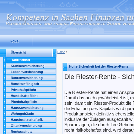
Übersicht
Home
>
Tarifrechner
Krankenversicherung
Hohe Sicherheit bei der Riester-Rente
Lebensversicherung
Die Riester-Rente - Sich
Rentenversicherung
Berufsunfähigkeit
Privathaftpflicht
Die Riester-Rente hat einen Anspruc
Hundehaftpflicht
Damit das auch gewährleistet ist, m
Pferdehaftpflicht
sein, damit ein Riester-Produkt die 
Hausratversicherung
die Erhaltung des Kapitals wird gara
Produktanbieter definitiv sicherste
Wohngebäude
inklusive der Zulagen ausgezahlt w
Hausbesitzerhaftpfl.
Sparanlagen, die durch ihre Gebund
Öltankversicherung
recht risikobehaftet sind, wird dar
Rechtsschutz