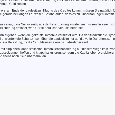
räge aus einer Kapitallebensversicherung zur Hälfte versteuern müssen, wenn Ihr E
 Menge Geld kosten.
es erst am Ende der Laufzeit zur Tilgung des Kredites kommt, müssen Sie natürlich f
e gerade bei langen Laufzeiten Gefahr laufen, dass es zu Zinserhöhungen kommt.
passieren, dass Sie vorzeitig aus der Finanzierung aussteigen müssen. In einem so
icherung erstattet, was für Sie deutliche Verluste bedeutet.
ann ergeben, wenn die gekaufte Immoblie vermietet wird! Da der Kredit für die Hypo
wird, werden die Schuldzinsen über die Laufzeit immer auf die volle Darlehenssumme
öhere Belastung, da die Schuldzinsen steuerlich absetzbar sind.
it einplanen, dann stellt eine Immobilienfinanzierung auf diesem Wege kein Prob
oraussetzungen hoffen und knapp kalkulieren, sondern die Kapitallebensversicheru
arlehens noch Geld überbehalten.