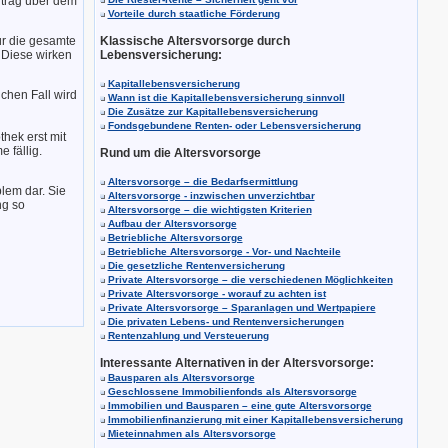
rtrag über dem
Vorteile durch staatliche Förderung
ür die gesamte
Klassische Altersvorsorge durch
 Diese wirken
Lebensversicherung:
Kapitallebensversicherung
lchen Fall wird
Wann ist die Kapitallebensversicherung sinnvoll
Die Zusätze zur Kapitallebensversicherung
Fondsgebundene Renten- oder Lebensversicherung
thek erst mit
 fällig.
Rund um die Altersvorsorge
Altersvorsorge – die Bedarfsermittlung
lem dar. Sie
Altersvorsorge - inzwischen unverzichtbar
ng so
Altersvorsorge – die wichtigsten Kriterien
Aufbau der Altersvorsorge
Betriebliche Altersvorsorge
Betriebliche Altersvorsorge - Vor- und Nachteile
Die gesetzliche Rentenversicherung
Private Altersvorsorge – die verschiedenen Möglichkeiten
Private Altersvorsorge - worauf zu achten ist
Private Altersvorsorge – Sparanlagen und Wertpapiere
Die privaten Lebens- und Rentenversicherungen
Rentenzahlung und Versteuerung
Interessante Alternativen in der Altersvorsorge:
Bausparen als Altersvorsorge
Geschlossene Immobilienfonds als Altersvorsorge
Immobilien und Bausparen – eine gute Altersvorsorge
Immobilienfinanzierung mit einer Kapitallebensversicherung
Mieteinnahmen als Altersvorsorge