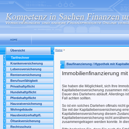
Übersicht
Home
>
Tarifrechner
Krankenversicherung
Baufinanzierung / Hypothek mit Kapital
Lebensversicherung
Immobilienfinanzierung mit
Rentenversicherung
Berufsunfähigkeit
Sie haben die Möglichkeit, sich Ihre Immob
Privathaftpflicht
Kapitallebensversicherung zusammen mit 
Hundehaftpflicht
Dauer des Darlehens abläuft. Allerdings i
Pferdehaftpflicht
Fall achten sollten.
Hausratversicherung
So ist ein solches Darlehen oftmals nicht g
Wohngebäude
Sie mit der Kapitallebensversicherung er
Kapitallebensversicherung diesem Zustand 
Hausbesitzerhaftpfl.
Kapitallebensversicherung nicht annähern
Öltankversicherung
zusammengetragen werden konnte. In diesem
Rechtsschutz