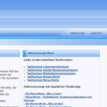
Altersvorsorge Menü
Links zu den einzelnen Tarifrechner:
Tarifrechner Lebensversicherung
Tarifrechner private Rentenversicherung
diesem Fall die
Tarifrechner Risikolebensversicherung
 wenn die
Tarifrechner Riester Rente
 Sie auf jeden
Tarifrechner Rürup Rente
Altersvorsorge mit staatlicher Förderung:
 Rendite, die
die
Die Rürup-Rente - Was ist das?
dite der
Rürup-Rente – Verfügbarkeit, Sonderausgabenabzug und
Hinweise
eten.
Die Riester-Rente - Was ist das?
Die Riester-Rente – Sicherheit geht vor