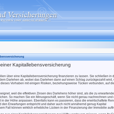
lebensversicherung
 einer Kapitallebensversicherung
ilien über eine Kapitallebensversicherung finanzieren zu lassen. Sie schließen in 
dem Darlehen ab, wobei das Darlehen dann auf einen Schlag zurückgezahlt wird,
st dieses Vorhaben mit einigen Risiken, beziehungsweise Tücken verbunden, auf die
eeignet, weil die effektiven Zinsen des Darlehens höher sind, als die zu erwartende
reichen. So machen Sie ein Minusgeschäft, wenn Sie nicht genau nachrechnen und 
in der Höhe anpassen. Ebenfalls kann es passieren, dass die erwirtschaftete Ren
d den Erwartungen entspricht und daher auch nicht annähernd genug Kapital
 Fall können wirklich erhebliche Lücken in der Finanzierung der Immobilie auftr