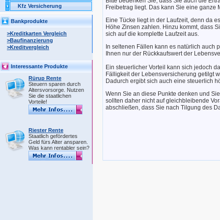
Bitte bedenken Sie, dass Sie auch die Ert
Kfz Versicherung
Freibetrag liegt. Das kann Sie eine ganze
Eine Tücke liegt in der Laufzeit, denn da 
Bankprodukte
Höhe Zinsen zahlen. Hinzu kommt, dass Si
>Kreditkarten Vergleich
sich auf die komplette Laufzeit aus.
>Baufinanzierung
In seltenen Fällen kann es natürlich auch 
>Kreditvergleich
Ihnen nur der Rückkaufswert der Lebensvers
Interessante Produkte
Ein steuerlicher Vorteil kann sich jedoch d
Fälligkeit der Lebensversicherung getilgt 
Rürup Rente
Dadurch ergibt sich auch eine steuerlich h
Steuern sparen durch
Altersvorsorge. Nutzen
Wenn Sie an diese Punkte denken und Sie m
Sie die staatlichen
sollten daher nicht auf gleichbleibende V
Vorteile!
abschließen, dass Sie nach Tilgung des D
Riester Rente
Staatlich gefördertes
Geld fürs Alter ansparen.
Was kann rentabler sein?