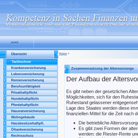
Übersicht
Home
>
Tarifrechner
Krankenversicherung
Zusammensetzung der Altersvorsorge
Lebensversicherung
Der Aufbau der Altersvo
Rentenversicherung
Berufsunfähigkeit
Es gibt neben der gesetzlichen Alte
Privathaftpflicht
Möglichkeiten, sich für den Ruhes
Hundehaftpflicht
Ruhestand gelassener entgegensehe
Pferdehaftpflicht
Lage des Staates werden diese imme
Hausratversicherung
finanziellen Mittel für die Zeit nach
Wohngebäude
Die betriebliche Altersvorsorg
Hausbesitzerhaftpfl.
Es gibt zwei Formen der alter
Öltankversicherung
werden: die Riester-Rente un
Rechtsschutz