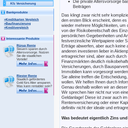
Die private Altersvorsorge bas
Kfz Versicherung
Beiträgen
Bankprodukte
Das klingt zwar nicht sehr komplizie
>Kreditkarten Vergleich
den ersten Blick erscheint, denn es g
>Baufinanzierung
wieder mehrere Möglichkeiten, um 
>Kreditvergleich
von der Risikobereitschaft des Ein
persönlichen Gegebenheiten und A
Interessante Produkte
festverzinsliche Wertpapiere oder S
Erträge abwerfen, aber auch keine a
Rürup Rente
Steuern sparen durch
anderen investieren lieber in Aktie
Altersvorsorge. Nutzen
ertragreicher sind, aber auch durc
Sie die staatlichen
Vorteile!
Finanzmärkten deutlich risikobehaf
Versicherungen, durch Bausparvert
Immobilien kann vorgesorgt werden
Riester Rente
Sie alleine treffen die Entscheidun
Staatlich gefördertes
wollen. Wir helfen Ihnen durch Infor
Geld fürs Alter ansparen.
Was kann rentabler sein?
Genau deshalb wollen wir an dieser 
Wir sprechen hier nicht nur von ein
Geldanlage! Diese ist zwar auch im
Rentenversicherung oder einer Kapi
definitiv nicht der ideale und ertrag
Was bedeutet eigentlich Zins und