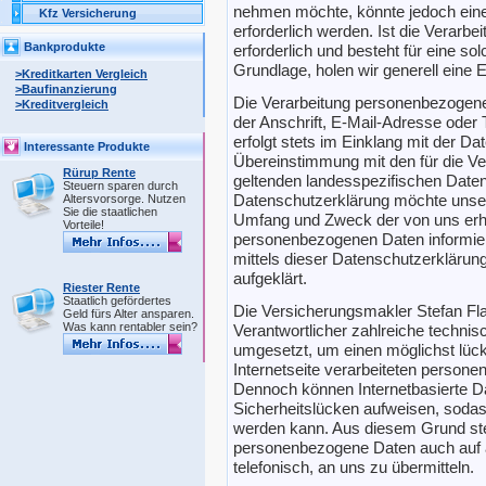
nehmen möchte, könnte jedoch ein
Kfz Versicherung
erforderlich werden. Ist die Verar
Bankprodukte
erforderlich und besteht für eine so
Grundlage, holen wir generell eine E
>Kreditkarten Vergleich
>Baufinanzierung
Die Verarbeitung personenbezogene
>Kreditvergleich
der Anschrift, E-Mail-Adresse oder
erfolgt stets im Einklang mit der 
Interessante Produkte
Übereinstimmung mit den für die V
Rürup Rente
geltenden landesspezifischen Date
Steuern sparen durch
Datenschutzerklärung möchte unser 
Altersvorsorge. Nutzen
Sie die staatlichen
Umfang und Zweck der von uns erho
Vorteile!
personenbezogenen Daten informier
mittels dieser Datenschutzerklärun
aufgeklärt.
Riester Rente
Staatlich gefördertes
Die Versicherungsmakler Stefan Flac
Geld fürs Alter ansparen.
Was kann rentabler sein?
Verantwortlicher zahlreiche techn
umgesetzt, um einen möglichst lüc
Internetseite verarbeiteten person
Dennoch können Internetbasierte D
Sicherheitslücken aufweisen, sodass
werden kann. Aus diesem Grund steh
personenbezogene Daten auch auf a
telefonisch, an uns zu übermitteln.