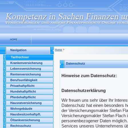
Navigation
Home
>
Tarifrechner
Krankenversicherung
Datenschutz
Lebensversicherung
Rentenversicherung
Hinweise zum Datenschutz:
Berufsunfähigkeit
Privathaftpflicht
Datenschutzerklärung
Hundehaftpflicht
Pferdehaftpflicht
Wir freuen uns sehr über Ihr Inte
Hausratversicherung
Datenschutz hat einen besonders ho
Wohngebäude
der Versicherungsmakler Stefan Fla
Hausbesitzerhaftpfl.
Versicherungsmakler Stefan Flach i
personenbezogener Daten möglich. 
Öltankversicherung
Services unseres Unternehmens übe
Rechtsschutz