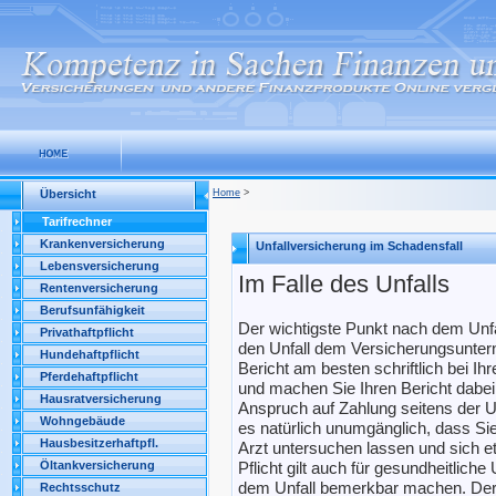
Übersicht
Home
>
Tarifrechner
Krankenversicherung
Unfallversicherung im Schadensfall
Lebensversicherung
Im Falle des Unfalls
Rentenversicherung
Berufsunfähigkeit
Der wichtigste Punkt nach dem Unfal
Privathaftpflicht
den Unfall dem Versicherungsunter
Hundehaftpflicht
Bericht am besten schriftlich bei 
Pferdehaftpflicht
und machen Sie Ihren Bericht dabei 
Hausratversicherung
Anspruch auf Zahlung seitens der U
Wohngebäude
es natürlich unumgänglich, dass Si
Hausbesitzerhaftpfl.
Arzt untersuchen lassen und sich e
Öltankversicherung
Pflicht gilt auch für gesundheitliche
dem Unfall bemerkbar machen. Der 
Rechtsschutz