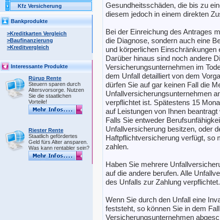
Gesundheitsschäden, die bis zu ein
Kfz Versicherung
diesem jedoch in einem direkten 
Bankprodukte
Bei der Einreichung des Antrages m
>Kreditkarten Vergleich
die Diagnose, sondern auch eine Beu
>Baufinanzierung
>Kreditvergleich
und körperlichen Einschränkungen er
Darüber hinaus sind noch andere D
Versicherungsunternehmen im Todes
Interessante Produkte
dem Unfall detailliert von dem Vorg
Rürup Rente
dürfen Sie auf gar keinen Fall die M
Steuern sparen durch
Altersvorsorge. Nutzen
Unfallversicherungsunternehmen an
Sie die staatlichen
verpflichtet ist. Spätestens 15 Mo
Vorteile!
auf Leistungen von Ihnen beantragt
Falls Sie entweder Berufsunfähigke
Unfallversicherung besitzen, oder d
Riester Rente
Staatlich gefördertes
Haftpflichtversicherung verfügt, so
Geld fürs Alter ansparen.
zahlen.
Was kann rentabler sein?
Haben Sie mehrere Unfallversicher
auf die andere berufen. Alle Unfall
des Unfalls zur Zahlung verpflichtet.
Wenn Sie durch den Unfall eine Inval
feststeht, so können Sie in dem Fa
Versicherungsunternehmen abgesch