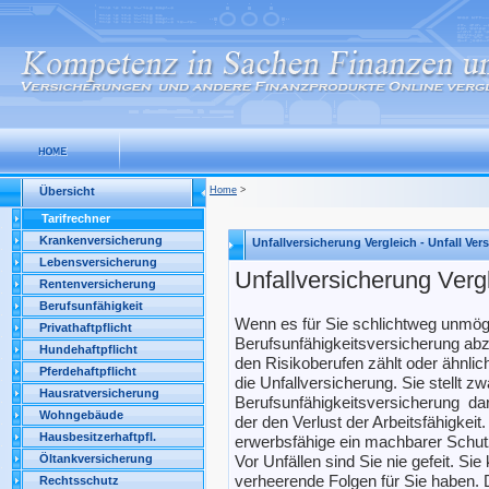
Übersicht
Home
>
Tarifrechner
Krankenversicherung
Unfallversicherung Vergleich - Unfall Ve
Lebensversicherung
Unfallversicherung Verg
Rentenversicherung
Berufsunfähigkeit
Wenn es für Sie schlichtweg unmögli
Privathaftpflicht
Berufsunfähigkeitsversicherung abz
Hundehaftpflicht
den Risikoberufen zählt oder ähnlic
Pferdehaftpflicht
die Unfallversicherung. Sie stellt zw
Hausratversicherung
Berufsunfähigkeitsversicherung dar
Wohngebäude
der den Verlust der Arbeitsfähigkeit.
Hausbesitzerhaftpfl.
erwerbsfähige ein machbarer Schut
Öltankversicherung
Vor Unfällen sind Sie nie gefeit. Si
verheerende Folgen für Sie haben. 
Rechtsschutz