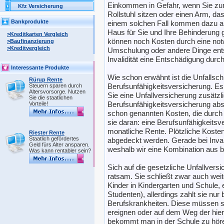
Einkommen in Gefahr, wenn Sie zum
Kfz Versicherung
Rollstuhl sitzen oder einen Arm, das
Bankprodukte
einem solchen Fall kommen dazu a
Haus für Sie und Ihre Behinderung 
>Kreditkarten Vergleich
können noch Kosten durch eine notw
>Baufinanzierung
>Kreditvergleich
Umschulung oder andere Dinge entst
Invalidität eine Entschädigung durch
Interessante Produkte
Wie schon erwähnt ist die Unfallschu
Rürup Rente
Berufsunfähigkeitsversicherung. Es 
Steuern sparen durch
Altersvorsorge. Nutzen
Sie eine Unfallversicherung zusätzli
Sie die staatlichen
Berufsunfähigkeitsversicherung abs
Vorteile!
schon genannten Kosten, die durch
sie daran: eine Berufsunfähigkeitsv
monatliche Rente. Plötzliche Koste
Riester Rente
Staatlich gefördertes
abgedeckt werden. Gerade bei Inval
Geld fürs Alter ansparen.
weshalb wir eine Kombination aus 
Was kann rentabler sein?
Sich auf die gesetzliche Unfallversi
ratsam. Sie schließt zwar auch wei
Kinder in Kindergarten und Schule, 
Studenten), allerdings zahlt sie nur 
Berufskrankheiten. Diese müssen si
ereignen oder auf dem Weg der hierf
bekommt man in der Schule zu hör