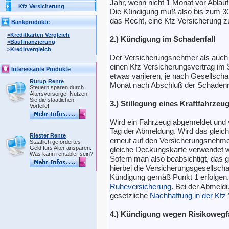
Jahr, wenn nicht 1 Monat vor Ablauf
Kfz Versicherung
Die Kündigung muß also bis zum 30.1
das Recht, eine Kfz Versicherung 
Bankprodukte
>Kreditkarten Vergleich
2.) Kündigung im Schadenfall
>Baufinanzierung
>Kreditvergleich
Der Versicherungsnehmer als auch 
einen Kfz Versicherungsvertrag im 
Interessante Produkte
etwas variieren, je nach Gesellschaf
Rürup Rente
Monat nach Abschluß der Schadenr
Steuern sparen durch
Altersvorsorge. Nutzen
Sie die staatlichen
3.) Stillegung eines Kraftfahrzeu
Vorteile!
Wird ein Fahrzeug abgemeldet und 
Tag der Abmeldung. Wird das gleic
Riester Rente
erneut auf den Versicherungsnehme
Staatlich gefördertes
Geld fürs Alter ansparen.
gleiche Deckungskarte verwendet w
Was kann rentabler sein?
Sofern man also beabsichtigt, das 
hierbei die Versicherungsgesellscha
Kündigung gemäß Punkt 1 erfolgen. 
Ruheversicherung
. Bei der Abmeldu
gesetzliche
Nachhaftung in der Kfz
4.) Kündigung wegen Risikowegfa