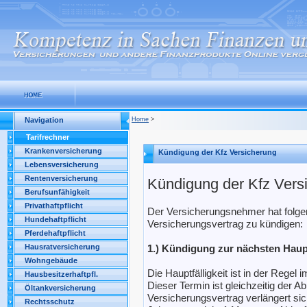
Navigation
Home
>
Tarifrechner
Krankenversicherung
Kündigung der Kfz Versicherung
Lebensversicherung
Rentenversicherung
Kündigung der Kfz Vers
Berufsunfähigkeit
Privathaftpflicht
Der Versicherungsnehmer hat folge
Hundehaftpflicht
Versicherungsvertrag zu kündigen:
Pferdehaftpflicht
Hausratversicherung
1.) Kündigung zur nächsten Haupf
Wohngebäude
Die Hauptfälligkeit ist in der Regel
Hausbesitzerhaftpfl.
Dieser Termin ist gleichzeitig der 
Öltankversicherung
Versicherungsvertrag verlängert si
Rechtsschutz