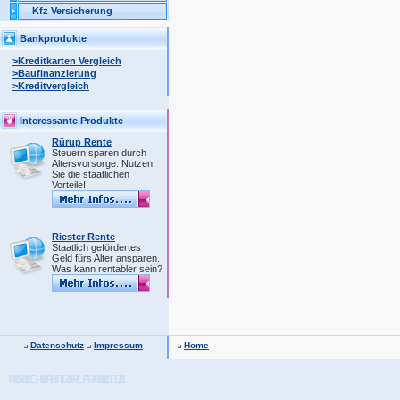
Kfz Versicherung
Bankprodukte
>Kreditkarten Vergleich
>Baufinanzierung
>Kreditvergleich
Interessante Produkte
Rürup Rente
Steuern sparen durch
Altersvorsorge. Nutzen
Sie die staatlichen
Vorteile!
Riester Rente
Staatlich gefördertes
Geld fürs Alter ansparen.
Was kann rentabler sein?
Datenschutz
Impressum
Home