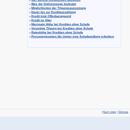
Was die Onlinezusage bedeutet
Möglichkeiten der Tilgungsaussetzung
Dauer bis zur Kreditauszahlung
Kredit trotz Offenbarungseid
Kredit im Alter
Maximale Höhe bei Krediten ohne Schufa
Vorzeitige Tilgung bei Krediten ohne Schufa
Ratenhöhe bei Krediten ohne Schufa
Personengruppen die immer eine Schufaprüfung erfordern
|
Nach oben
|
Sitemap