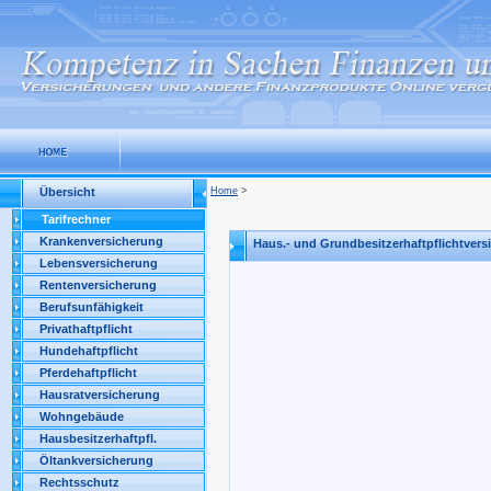
Übersicht
Home
>
Tarifrechner
Krankenversicherung
Haus.- und Grundbesitzerhaftpflichtvers
Lebensversicherung
Rentenversicherung
Berufsunfähigkeit
Privathaftpflicht
Hundehaftpflicht
Pferdehaftpflicht
Hausratversicherung
Wohngebäude
Hausbesitzerhaftpfl.
Öltankversicherung
Rechtsschutz