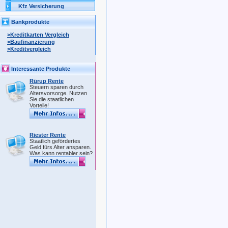
Kfz Versicherung
Bankprodukte
>Kreditkarten Vergleich
>Baufinanzierung
>Kreditvergleich
Interessante Produkte
Rürup Rente
Steuern sparen durch
Altersvorsorge. Nutzen
Sie die staatlichen
Vorteile!
Riester Rente
Staatlich gefördertes
Geld fürs Alter ansparen.
Was kann rentabler sein?